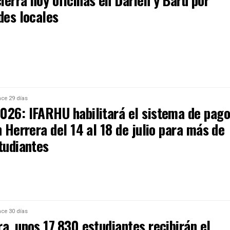
ierra hoy oficinas en Darién y Barú por
des locales
ce 29 días
026: IFARHU habilitará el sistema de pago
n Herrera del 14 al 18 de julio para más de
tudiantes
ce 30 días
a, unos 17,830 estudiantes recibirán el