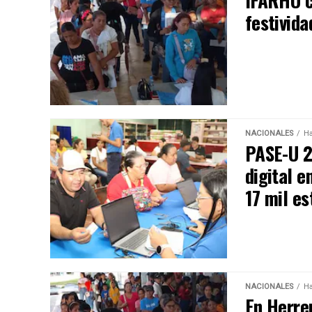
IFARHU c
festivida
NACIONALES
Ha
PASE-U 2
digital e
17 mil es
NACIONALES
Ha
En Herrer