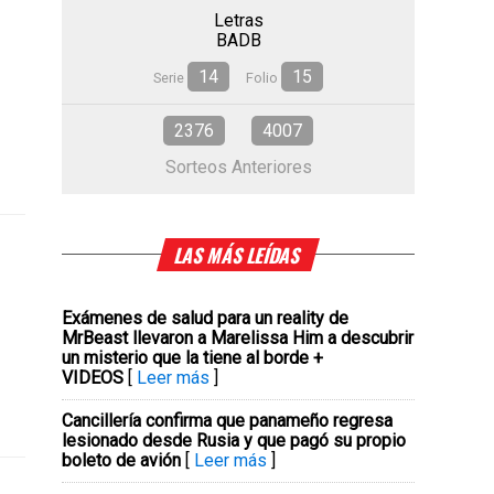
Letras
BADB
14
15
Serie
Folio
2376
4007
Sorteos Anteriores
LAS MÁS LEÍDAS
Exámenes de salud para un reality de
MrBeast llevaron a Marelissa Him a descubrir
un misterio que la tiene al borde +
VIDEOS
[
Leer más
]
Cancillería confirma que panameño regresa
lesionado desde Rusia y que pagó su propio
boleto de avión
[
Leer más
]