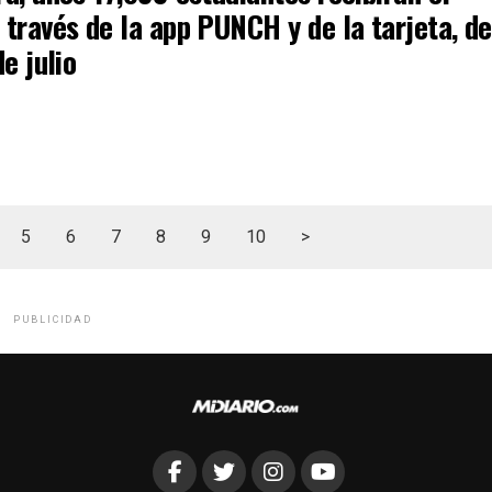
través de la app PUNCH y de la tarjeta, de
de julio
5
6
7
8
9
10
>
PUBLICIDAD