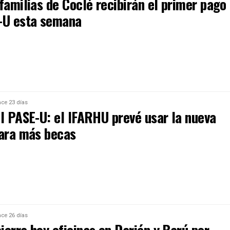
familias de Coclé recibirán el primer pago
-U esta semana
ce 23 días
el PASE-U: el IFARHU prevé usar la nueva
para más becas
ce 26 días