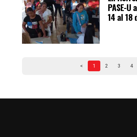
PASE-U a 
14 al 18 
<
1
2
3
4