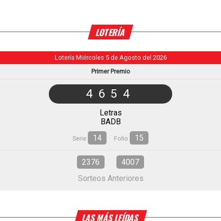
LOTERÍA
Lotería Miércoles 5 de Agosto del 2026
Primer Premio
4654
Letras
BADB
14
15
Serie
Folio
2376
4007
Sorteos Anteriores
LAS MÁS LEÍDAS