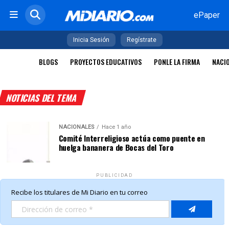
ePaper
Inicia Sesión
Regístrate
BLOGS
PROYECTOS EDUCATIVOS
PONLE LA FIRMA
NACI
NOTICIAS DEL TEMA
NACIONALES
Hace 1 año
Comité Interreligioso actúa como puente en
huelga bananera de Bocas del Toro
PUBLICIDAD