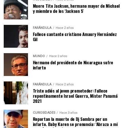
Muere Tito Jackson, hermano mayor de Michael
y miembro de los ‘Jackson 5′
FARÁNDULA
Hace 2 años
Fallece cantante cristiano Amaury Hernández
Gil
MUNDO
Hace 2 años
Hermano del presidente de Nicaragua sufre
infarto
FARÁNDULA
Hace 2 años
Triste adiós al joven prometedor: Fallece
repentinamente Israel Guerra, Mister Panamá
2021
CURIOSIDADES
Hace 3 años
Reportan la muerte de Dj Sombra por un
infarto. Baby Karen se pronuncia: ‘Abraza a mi