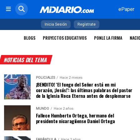
ePaper
Inicia Sesión
Regístrate
BLOGS
PROYECTOS EDUCATIVOS
PONLE LA FIRMA
NACI
NOTICIAS DEL TEMA
POLICIALES
Hace 2 meses
¡BENDITO! ‘El fuego del Señor está en mi
corazón, ¡Jesús!’: las últimas palabras del pastor
de la Iglesia Roca Eterna antes de desplomarse
MUNDO
Hace 2 años
Fallece Humberto Ortega, hermano del
presidente nicaragüense Daniel Ortega
FARÁNDULA
Hace 2 años