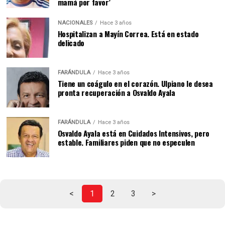
mamá por favor’
NACIONALES
Hace 3 años
Hospitalizan a Mayín Correa. Está en estado
delicado
FARÁNDULA
Hace 3 años
Tiene un coágulo en el corazón. Ulpiano le desea
pronta recuperación a Osvaldo Ayala
FARÁNDULA
Hace 3 años
Osvaldo Ayala está en Cuidados Intensivos, pero
estable. Familiares piden que no especulen
<
1
2
3
>