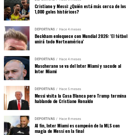
Cristiano y Messi: ¿Quién está más cerca de los
1,000 goles históricos?
DEPORTIVAS
Hace 4 meses
Beckham enloquece con Mundial 2026: ‘El fútbol
unirá todo Norteamérica’
DEPORTIVAS
Hace 4 meses
Mascherano se va del Inter Miami y sacude al
Inter Miami
DEPORTIVAS
Hace 5 meses
Messi visita la Casa Blanca pero Trump termina
hablando de Cristiano Ronaldo
DEPORTIVAS
Hace 8 meses
Al fin, Inter Miami es campeón de la MLS con
magia de Messi en la final