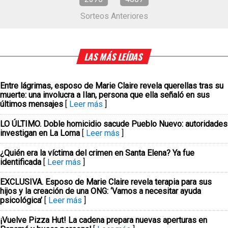
Sorteos Anteriores
LAS MÁS LEÍDAS
Entre lágrimas, esposo de Marie Claire revela querellas tras su
muerte: una involucra a Ilan, persona que ella señaló en sus
últimos mensajes
[
Leer más
]
LO ÚLTIMO. Doble homicidio sacude Pueblo Nuevo: autoridades
investigan en La Loma
[
Leer más
]
¿Quién era la víctima del crimen en Santa Elena? Ya fue
identificada
[
Leer más
]
EXCLUSIVA. Esposo de Marie Claire revela terapia para sus
hijos y la creación de una ONG: ‘Vamos a necesitar ayuda
psicológica’
[
Leer más
]
¡Vuelve Pizza Hut! La cadena prepara nuevas aperturas en