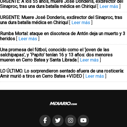
URGENTE: A los 55 años, muere José Donderis, exdirector del
Sinaproc, tras una dura batalla médica en Chiriquí
[
Leer más
]
URGENTE: Muere José Donderis, exdirector del Sinaproc, tras
una dura batalla médica en Chiriquí
[
Leer más
]
Rumba Mortal: ataque en discoteca de Antón deja un muerto y 3
heridos
[
Leer más
]
Una promesa del fútbol, conocido como el ‘joven de las
salchipapas’, y ‘Papito’ tenían 16 y 13 años: dos menores
mueren en Cerro Batea y Santa Librada
[
Leer más
]
LO ÚLTIMO. Lo sorprendieron sentado afuera de una rosticería:
Amir murió a tiros en Cerro Batea +VIDEO
[
Leer más
]