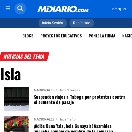
ePaper
Inicia Sesión
Regístrate
BLOGS
PROYECTOS EDUCATIVOS
PONLE LA FIRMA
NACI
NOTICIAS DEL TEMA
Isla
NACIONALES
Hace 9 meses
Suspenden viajes a Taboga por protestas contra
el aumento de pasaje
NACIONALES
Hace 1 año
¡Adiós Kuna Yala, hola Gunayala! Asamblea
aprueba cambio de nombre de la comarca