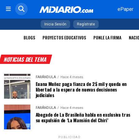
ePaper
Inicia Sesión
Regístrate
BLOGS
PROYECTOS EDUCATIVOS
PONLE LA FIRMA
NACI
NOTICIAS DEL TEMA
FARÁNDULA
Hace 4 meses
Euana Muñoz paga fianza de 2$ mil y queda en
libertad a la espera de nuevas decisiones
judiciales
FARÁNDULA
Hace 4 meses
Abogado de La Brasileña habla en exclusiva tras
su expulsión de ‘La Mansión del Chiri’
PUBLICIDAD