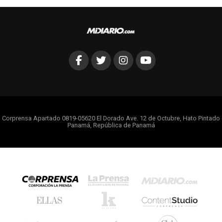
Corprensa Apartado 0819-05620 El Dorado Ave. 12 de Octubre, Hato Pintado
Panamá, República de Panamá