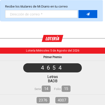
LOTERÍA
Lotería Miércoles 5 de Agosto del 2026
Primer Premio
4654
Letras
BADB
14
15
Serie
Folio
2376
4007