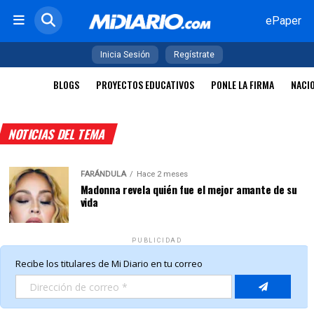
ePaper
Inicia Sesión
Regístrate
BLOGS
PROYECTOS EDUCATIVOS
PONLE LA FIRMA
NACI
NOTICIAS DEL TEMA
FARÁNDULA
Hace 2 meses
Madonna revela quién fue el mejor amante de su
vida
PUBLICIDAD