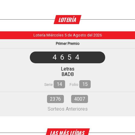
LOTERÍA
Lotería Miércoles 5 de Agosto del 2026
Primer Premio
4654
Letras
BADB
14
15
Serie
Folio
2376
4007
Sorteos Anteriores
LAS MÁS LEÍDAS