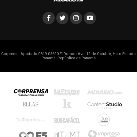
Corprensa Apartado 0819-05620 El Dorado Ave. 12 de Octubre, Hato Pintado
Panamá, República de Panamá