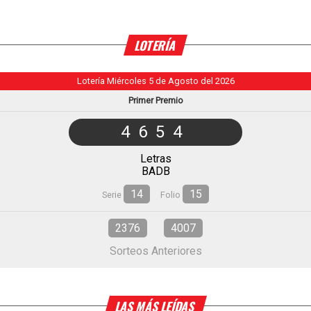
LOTERÍA
Lotería Miércoles 5 de Agosto del 2026
Primer Premio
4654
Letras
BADB
14
15
Serie
Folio
2376
4007
Sorteos Anteriores
LAS MÁS LEÍDAS