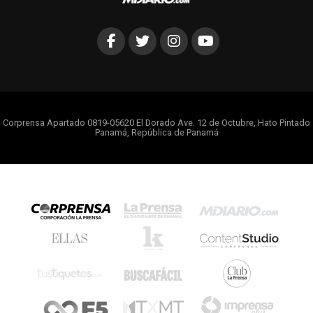
Corprensa Apartado 0819-05620 El Dorado Ave. 12 de Octubre, Hato Pintado
Panamá, República de Panamá