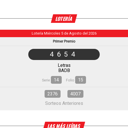
LOTERÍA
Lotería Miércoles 5 de Agosto del 2026
Primer Premio
4654
Letras
BADB
14
15
Serie
Folio
2376
4007
Sorteos Anteriores
LAS MÁS LEÍDAS