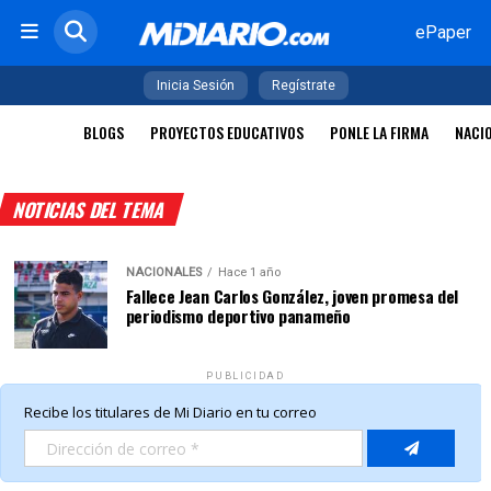
ePaper
Inicia Sesión
Regístrate
BLOGS
PROYECTOS EDUCATIVOS
PONLE LA FIRMA
NACI
NOTICIAS DEL TEMA
NACIONALES
Hace 1 año
Fallece Jean Carlos González, joven promesa del
periodismo deportivo panameño
PUBLICIDAD