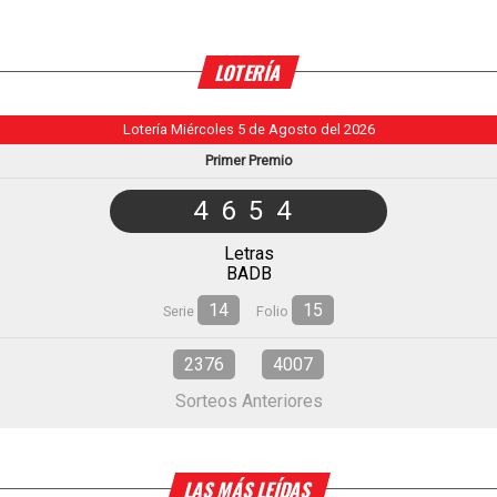
LOTERÍA
Lotería Miércoles 5 de Agosto del 2026
Primer Premio
4654
Letras
BADB
14
15
Serie
Folio
2376
4007
Sorteos Anteriores
LAS MÁS LEÍDAS