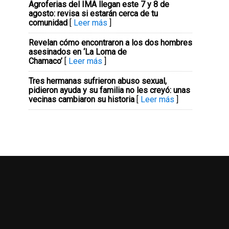
Agroferias del IMA llegan este 7 y 8 de
agosto: revisa si estarán cerca de tu
comunidad
[
Leer más
]
Revelan cómo encontraron a los dos hombres
asesinados en ‘La Loma de
Chamaco’
[
Leer más
]
Tres hermanas sufrieron abuso sexual,
pidieron ayuda y su familia no les creyó: unas
vecinas cambiaron su historia
[
Leer más
]