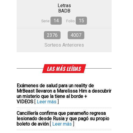
Letras
BADB
14
15
Serie
Folio
2376
4007
Sorteos Anteriores
LAS MÁS LEÍDAS
Exámenes de salud para un reality de
MrBeast llevaron a Marelissa Him a descubrir
un misterio que la tiene al borde +
VIDEOS
[
Leer más
]
Cancillería confirma que panameño regresa
lesionado desde Rusia y que pagó su propio
boleto de avión
[
Leer más
]