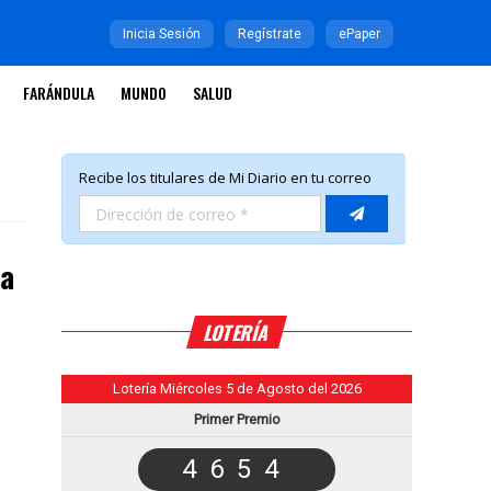
Inicia Sesión
Regístrate
ePaper
FARÁNDULA
MUNDO
SALUD
na
LOTERÍA
Lotería Miércoles 5 de Agosto del 2026
Primer Premio
4654