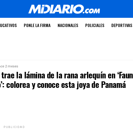
UCATIVOS
PONLE LA FIRMA
NACIONALES
POLICIALES
DEPORTIVAS
ce 2 meses
 trae la lámina de la rana arlequín en ‘Fau
o’: colorea y conoce esta joya de Panamá
PUBLICIDAD