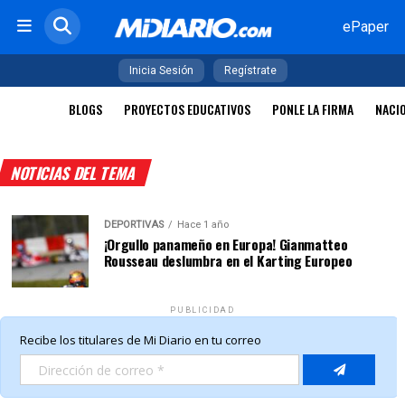
ePaper
Inicia Sesión
Regístrate
BLOGS
PROYECTOS EDUCATIVOS
PONLE LA FIRMA
NACI
NOTICIAS DEL TEMA
DEPORTIVAS
Hace 1 año
¡Orgullo panameño en Europa! Gianmatteo
Rousseau deslumbra en el Karting Europeo
PUBLICIDAD