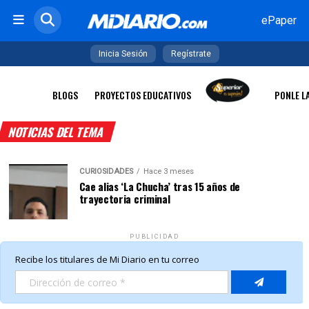
ePaper
Inicia Sesión
Regístrate
BLOGS
PROYECTOS EDUCATIVOS
PONLE L
NOTICIAS DEL TEMA
CURIOSIDADES
Hace 3 meses
Cae alias ‘La Chucha’ tras 15 años de
trayectoria criminal
PUBLICIDAD