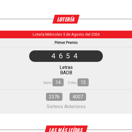
LOTERÍA
Lotería Miércoles 5 de Agosto del 2026
Primer Premio
4654
Letras
BADB
14
15
Serie
Folio
2376
4007
Sorteos Anteriores
LAS MÁS LEÍDAS