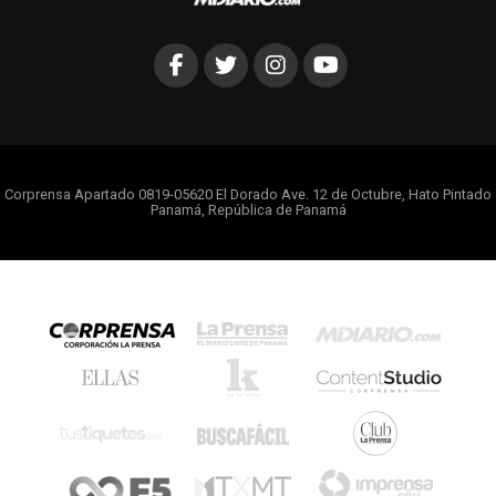
Corprensa Apartado 0819-05620 El Dorado Ave. 12 de Octubre, Hato Pintado
Panamá, República de Panamá