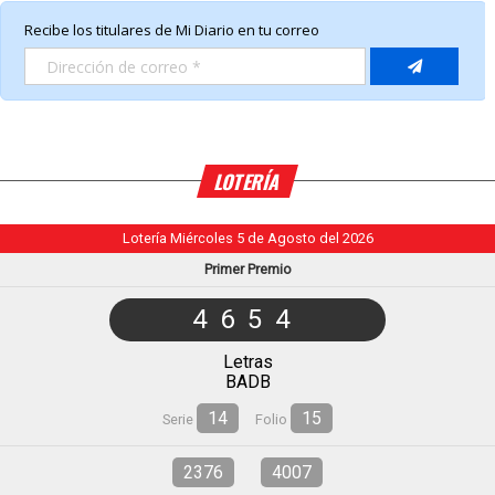
LOTERÍA
Lotería Miércoles 5 de Agosto del 2026
Primer Premio
4654
Letras
BADB
14
15
Serie
Folio
2376
4007