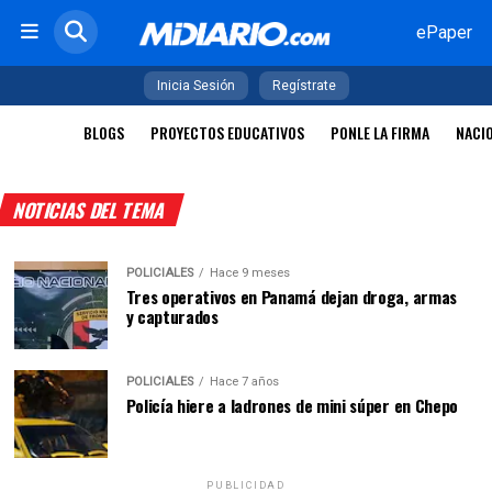
ePaper
Inicia Sesión
Regístrate
BLOGS
PROYECTOS EDUCATIVOS
PONLE LA FIRMA
NACI
NOTICIAS DEL TEMA
POLICIALES
Hace 9 meses
Tres operativos en Panamá dejan droga, armas
y capturados
POLICIALES
Hace 7 años
Policía hiere a ladrones de mini súper en Chepo
PUBLICIDAD