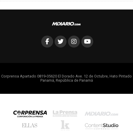
Corprensa Apartado 0819-05620 El Dorado Ave. 12 de Octubre, Hato Pintado
Panamá, República de Panamá