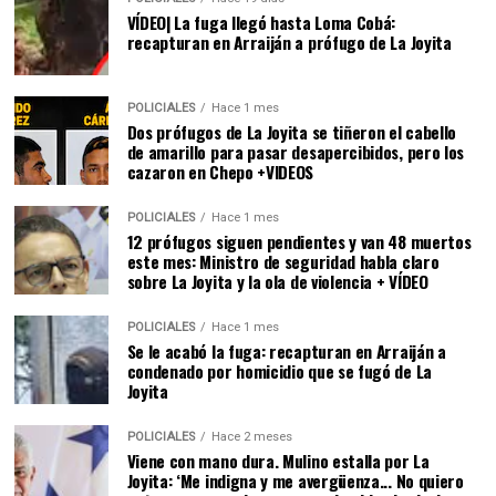
VÍDEO| La fuga llegó hasta Loma Cobá:
recapturan en Arraiján a prófugo de La Joyita
POLICIALES
Hace 1 mes
Dos prófugos de La Joyita se tiñeron el cabello
de amarillo para pasar desapercibidos, pero los
cazaron en Chepo +VIDEOS
POLICIALES
Hace 1 mes
12 prófugos siguen pendientes y van 48 muertos
este mes: Ministro de seguridad habla claro
sobre La Joyita y la ola de violencia + VÍDEO
POLICIALES
Hace 1 mes
Se le acabó la fuga: recapturan en Arraiján a
condenado por homicidio que se fugó de La
Joyita
POLICIALES
Hace 2 meses
Viene con mano dura. Mulino estalla por La
Joyita: ‘Me indigna y me avergüenza... No quiero