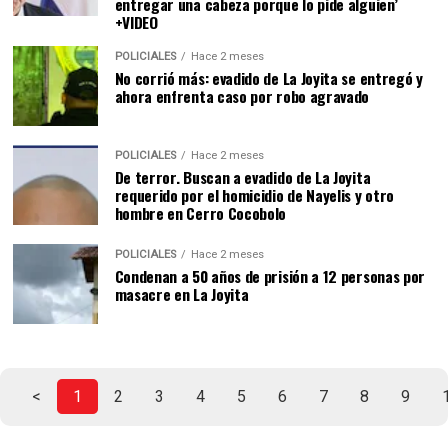
entregar una cabeza porque lo pide alguien’
+VIDEO
POLICIALES
Hace 2 meses
No corrió más: evadido de La Joyita se entregó y
ahora enfrenta caso por robo agravado
POLICIALES
Hace 2 meses
De terror. Buscan a evadido de La Joyita
requerido por el homicidio de Nayelis y otro
hombre en Cerro Cocobolo
POLICIALES
Hace 2 meses
Condenan a 50 años de prisión a 12 personas por
masacre en La Joyita
<
1
2
3
4
5
6
7
8
9