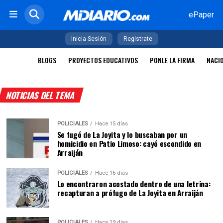
ePaper
Inicia Sesión
Regístrate
BLOGS
PROYECTOS EDUCATIVOS
PONLE LA FIRMA
NACI
NOTICIAS DEL TEMA
POLICIALES
Hace 15 días
Se fugó de La Joyita y lo buscaban por un
homicidio en Patio Limoso: cayó escondido en
Arraiján
POLICIALES
Hace 16 días
Lo encontraron acostado dentro de una letrina:
recapturan a prófugo de La Joyita en Arraiján
POLICIALES
Hace 19 días