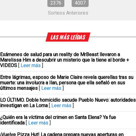
2376
4007
Sorteos Anteriores
LAS MÁS LEÍDAS
Exámenes de salud para un reality de MrBeast llevaron a
Marelissa Him a descubrir un misterio que la tiene al borde +
VIDEOS
[
Leer más
]
Entre lágrimas, esposo de Marie Claire revela querellas tras su
muerte: una involucra a Ilan, persona que ella señaló en sus
últimos mensajes
[
Leer más
]
LO ÚLTIMO. Doble homicidio sacude Pueblo Nuevo: autoridades
investigan en La Loma
[
Leer más
]
¿Quién era la víctima del crimen en Santa Elena? Ya fue
identificada
[
Leer más
]
¡Vuelve Pizza Hut! La cadena prepara nuevas aperturas en