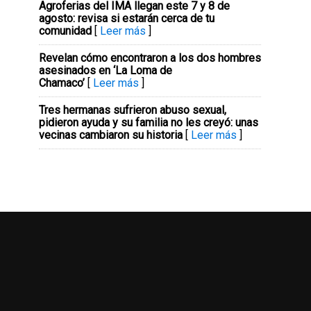
Agroferias del IMA llegan este 7 y 8 de
agosto: revisa si estarán cerca de tu
comunidad
[
Leer más
]
Revelan cómo encontraron a los dos hombres
asesinados en ‘La Loma de
Chamaco’
[
Leer más
]
Tres hermanas sufrieron abuso sexual,
pidieron ayuda y su familia no les creyó: unas
vecinas cambiaron su historia
[
Leer más
]