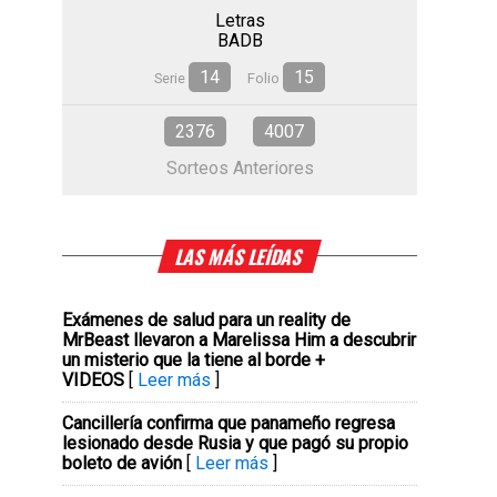
Letras
BADB
14
15
Serie
Folio
2376
4007
Sorteos Anteriores
LAS MÁS LEÍDAS
Exámenes de salud para un reality de
MrBeast llevaron a Marelissa Him a descubrir
un misterio que la tiene al borde +
VIDEOS
[
Leer más
]
Cancillería confirma que panameño regresa
lesionado desde Rusia y que pagó su propio
boleto de avión
[
Leer más
]