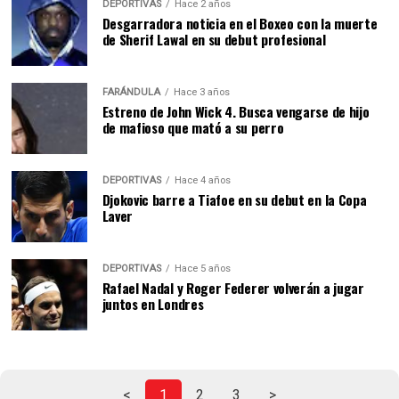
DEPORTIVAS
Hace 2 años
Desgarradora noticia en el Boxeo con la muerte
de Sherif Lawal en su debut profesional
FARÁNDULA
Hace 3 años
Estreno de John Wick 4. Busca vengarse de hijo
de mafioso que mató a su perro
DEPORTIVAS
Hace 4 años
Djokovic barre a Tiafoe en su debut en la Copa
Laver
DEPORTIVAS
Hace 5 años
Rafael Nadal y Roger Federer volverán a jugar
juntos en Londres
<
1
2
3
>