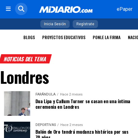
ePaper
Inicia Sesión
Regístrate
BLOGS
PROYECTOS EDUCATIVOS
PONLE LA FIRMA
NACI
NOTICIAS DEL TEMA
Londres
FARÁNDULA
Hace 2 meses
Dua Lipa y Callum Turner se casan en una íntima
ceremonia en Londres
DEPORTIVAS
Hace 2 meses
Balón de Oro tendrá mudanza histórica por sus
70 años