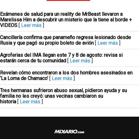
Exámenes de salud para un reality de MrBeast llevaron a
Marelissa Him a descubrir un misterio que la tiene al borde +
VIDEOS
[
Leer más
]
Cancillería confirma que panameño regresa lesionado desde
Rusia y que pagó su propio boleto de avión
[
Leer más
]
Agroferias del IMA llegan este 7 y 8 de agosto: revisa si
estarán cerca de tu comunidad
[
Leer más
]
Revelan cómo encontraron a los dos hombres asesinados en
‘La Loma de Chamaco’
[
Leer más
]
Tres hermanas sufrieron abuso sexual, pidieron ayuda y su
familia no les creyó: unas vecinas cambiaron su
historia
[
Leer más
]