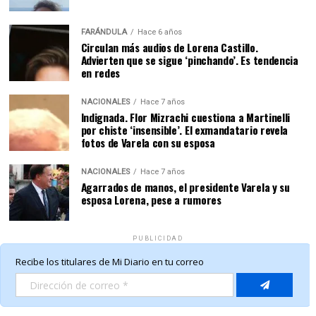
FARÁNDULA
Hace 6 años
Circulan más audios de Lorena Castillo.
Advierten que se sigue ‘pinchando’. Es tendencia
en redes
NACIONALES
Hace 7 años
Indignada. Flor Mizrachi cuestiona a Martinelli
por chiste ‘insensible’. El exmandatario revela
fotos de Varela con su esposa
NACIONALES
Hace 7 años
Agarrados de manos, el presidente Varela y su
esposa Lorena, pese a rumores
PUBLICIDAD