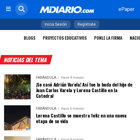
ePaper
Inicia Sesión
Regístrate
BLOGS
PROYECTOS EDUCATIVOS
PONLE LA FIRMA
NACI
NOTICIAS DEL TEMA
FARÁNDULA
Hace 4 meses
¡Se casó Adrián Varela! Así fue la boda del hijo de
Juan Carlos Varela y Lorena Castillo en la
Catedral
FARÁNDULA
Hace 6 meses
Lorena Castillo se muestra feliz en una nueva
etapa de su vida
FARÁNDULA
Hace 9 meses