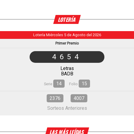
LOTERÍA
Lotería Miércoles 5 de Agosto del 2026
Primer Premio
4654
Letras
BADB
14
15
Serie
Folio
2376
4007
Sorteos Anteriores
LAS MÁS LEÍDAS