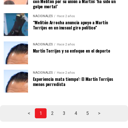
con Melitón por su unión a Martin: ‘ha sido un
golpe mortal’
NACIONALES
Hace 2 años
“Melitón Arrocha anuncia apoyo a Martín
Torrijos en un inusual giro político”
NACIONALES
Hace 2 años
Martín Torrijos y su enfoque en el deporte
NACIONALES
Hace 2 años
Experiencia mata tiempo’: El Martín Torrijos
menos perredista
<
1
2
3
4
5
>