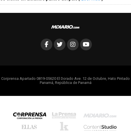
Corprensa Apartado 0819-05620 El Dorado Ave. 12 de Octubre, Hato Pintado
Panamá, República de Panamá