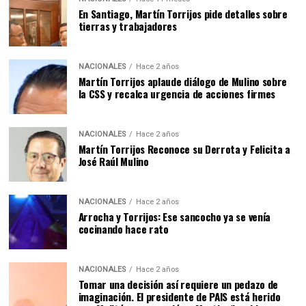
En Santiago, Martín Torrijos pide detalles sobre
tierras y trabajadores
NACIONALES
Hace 2 años
Martín Torrijos aplaude diálogo de Mulino sobre
la CSS y recalca urgencia de acciones firmes
NACIONALES
Hace 2 años
Martín Torrijos Reconoce su Derrota y Felicita a
José Raúl Mulino
NACIONALES
Hace 2 años
Arrocha y Torrijos: Ese sancocho ya se venía
cocinando hace rato
NACIONALES
Hace 2 años
Tomar una decisión así requiere un pedazo de
imaginación. El presidente de PAIS está herido