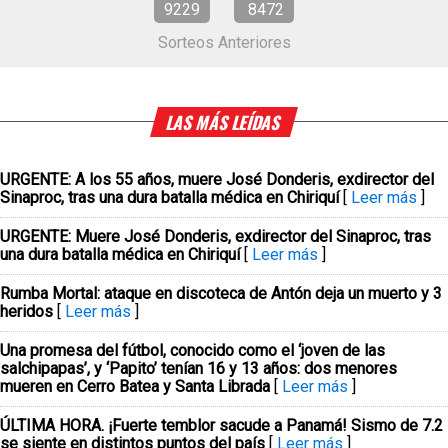
9229
8472
Sorteos Anteriores
LAS MÁS LEÍDAS
URGENTE: A los 55 años, muere José Donderis, exdirector del
Sinaproc, tras una dura batalla médica en Chiriquí
[
Leer más
]
URGENTE: Muere José Donderis, exdirector del Sinaproc, tras
una dura batalla médica en Chiriquí
[
Leer más
]
Rumba Mortal: ataque en discoteca de Antón deja un muerto y 3
heridos
[
Leer más
]
Una promesa del fútbol, conocido como el ‘joven de las
salchipapas’, y ‘Papito’ tenían 16 y 13 años: dos menores
mueren en Cerro Batea y Santa Librada
[
Leer más
]
ÚLTIMA HORA. ¡Fuerte temblor sacude a Panamá! Sismo de 7.2
se siente en distintos puntos del país
[
Leer más
]