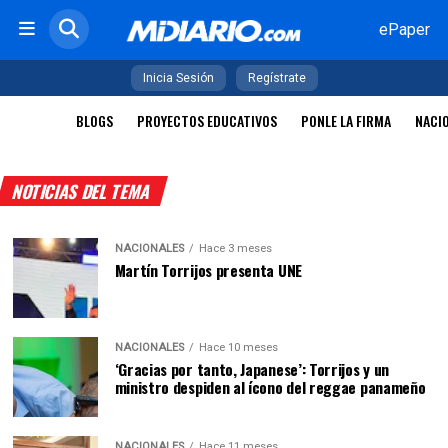
ePaper
Inicia Sesión
Regístrate
BLOGS
PROYECTOS EDUCATIVOS
PONLE LA FIRMA
NACI
NOTICIAS DEL TEMA
NACIONALES
Hace 3 meses
Martín Torrijos presenta UNE
NACIONALES
Hace 10 meses
‘Gracias por tanto, Japanese’: Torrijos y un
ministro despiden al ícono del reggae panameño
NACIONALES
Hace 11 meses