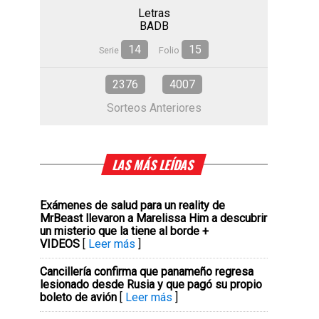
.
Letras
BADB
14
15
Serie
Folio
2376
4007
Sorteos Anteriores
LAS MÁS LEÍDAS
Exámenes de salud para un reality de
MrBeast llevaron a Marelissa Him a descubrir
un misterio que la tiene al borde +
VIDEOS
[
Leer más
]
Cancillería confirma que panameño regresa
lesionado desde Rusia y que pagó su propio
boleto de avión
[
Leer más
]