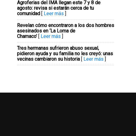
Agroferias del IMA llegan este 7 y 8 de
agosto: revisa si estarán cerca de tu
comunidad
[
Leer más
]
Revelan cómo encontraron a los dos hombres
asesinados en ‘La Loma de
Chamaco’
[
Leer más
]
Tres hermanas sufrieron abuso sexual,
pidieron ayuda y su familia no les creyó: unas
vecinas cambiaron su historia
[
Leer más
]