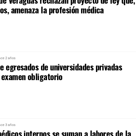
de Veraguas rechazan proyecto de ley que,
los, amenaza la profesión médica
ce 2 años
e egresados de universidades privadas
 examen obligatorio
ce 3 años
édicos internos se suman a labores de la