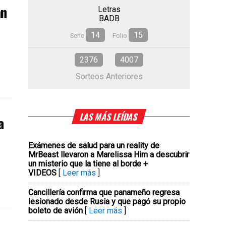
an
Letras
BADB
14
15
Serie
Folio
2376
4007
Sorteos Anteriores
LAS MÁS LEÍDAS
a
Exámenes de salud para un reality de
MrBeast llevaron a Marelissa Him a descubrir
un misterio que la tiene al borde +
VIDEOS
[
Leer más
]
Cancillería confirma que panameño regresa
lesionado desde Rusia y que pagó su propio
boleto de avión
[
Leer más
]