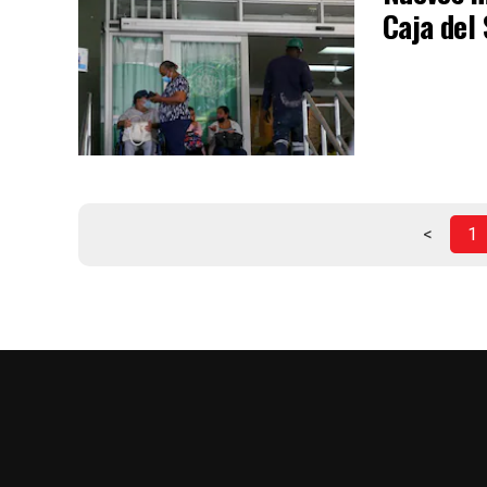
Caja del 
<
1