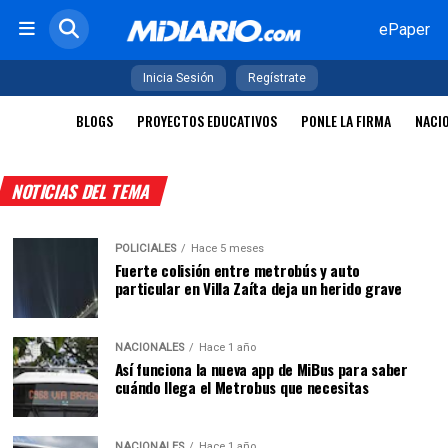
ePaper
Inicia Sesión
Regístrate
BLOGS
PROYECTOS EDUCATIVOS
PONLE LA FIRMA
NACI
NOTICIAS DEL TEMA
POLICIALES
Hace 5 meses
Fuerte colisión entre metrobús y auto
particular en Villa Zaíta deja un herido grave
NACIONALES
Hace 1 año
Así funciona la nueva app de MiBus para saber
cuándo llega el Metrobus que necesitas
NACIONALES
Hace 1 año