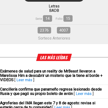
Letras
BADB
14
15
Serie
Folio
2376
4007
Sorteos Anteriores
LAS MÁS LEÍDAS
Exámenes de salud para un reality de MrBeast llevaron a
Marelissa Him a descubrir un misterio que la tiene al borde +
VIDEOS
[
Leer más
]
Cancillería confirma que panameño regresa lesionado desde
Rusia y que pagó su propio boleto de avión
[
Leer más
]
Agroferias del IMA llegan este 7 y 8 de agosto: revisa si
estarán cerca de tu comunidad
[
Leer más
]