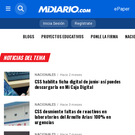
ePaper
Inicia Sesión
Regístrate
BLOGS
PROYECTOS EDUCATIVOS
PONLE LA FIRMA
NACI
NOTICIAS DEL TEMA
NACIONALES
Hace 2 meses
CSS habilita ficha digital de junio: así puedes
descargarla en Mi Caja Digital
NACIONALES
Hace 3 meses
CSS desmiente faltas de reactivos en
laboratorios del Arnulfo Arias: 100% en
urgencias
NACIONALES
Hace 7 meses