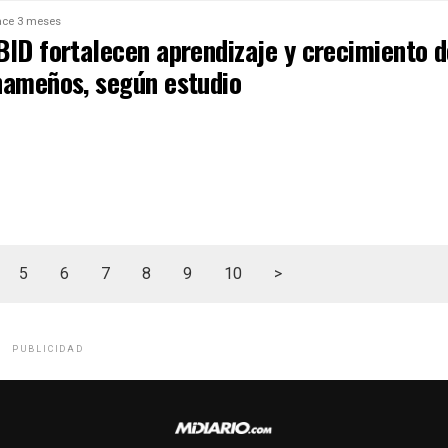
ce 3 meses
BID fortalecen aprendizaje y crecimiento 
nameños, según estudio
5
6
7
8
9
10
>
PUBLICIDAD