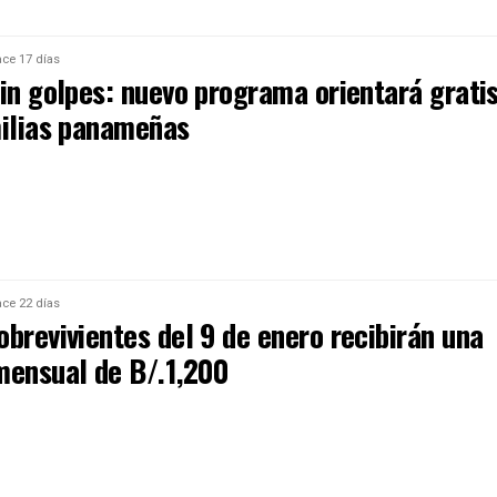
ce 17 días
sin golpes: nuevo programa orientará grati
milias panameñas
ce 22 días
brevivientes del 9 de enero recibirán una
mensual de B/.1,200