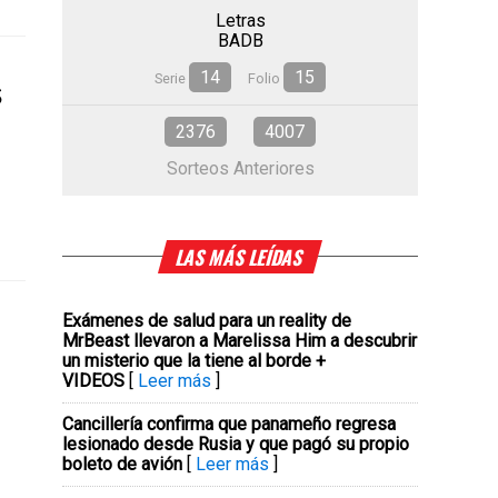
Letras
BADB
14
15
s
Serie
Folio
2376
4007
Sorteos Anteriores
LAS MÁS LEÍDAS
Exámenes de salud para un reality de
MrBeast llevaron a Marelissa Him a descubrir
un misterio que la tiene al borde +
VIDEOS
[
Leer más
]
Cancillería confirma que panameño regresa
lesionado desde Rusia y que pagó su propio
boleto de avión
[
Leer más
]