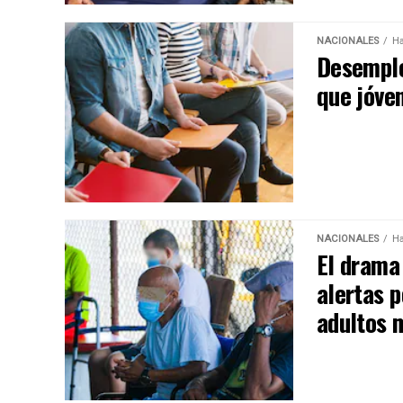
NACIONALES
Ha
Desemple
que jóven
NACIONALES
Ha
El drama 
alertas 
adultos 