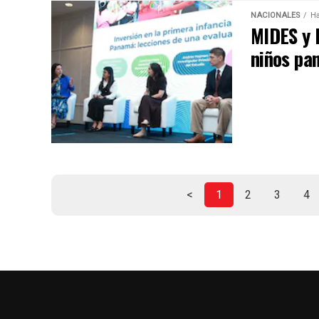
NACIONALES
Ha
MIDES y 
niños pa
<
1
2
3
4