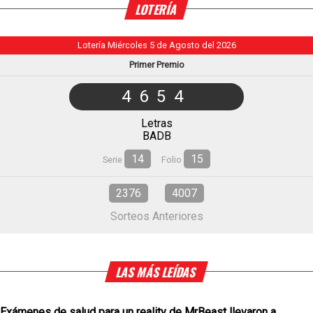
LOTERÍA
Lotería Miércoles 5 de Agosto del 2026
Primer Premio
4654
Letras
BADB
14
15
Serie
Folio
2376
4007
Sorteos Anteriores
LAS MÁS LEÍDAS
Exámenes de salud para un reality de MrBeast llevaron a