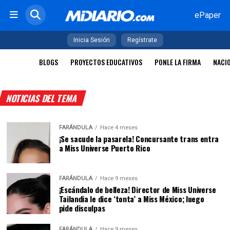
ePaper
Inicia Sesión
Regístrate
BLOGS
PROYECTOS EDUCATIVOS
PONLE LA FIRMA
NACI
NOTICIAS DEL TEMA
FARÁNDULA
Hace 4 meses
¡Se sacude la pasarela! Concursante trans entra
a Miss Universe Puerto Rico
FARÁNDULA
Hace 9 meses
¡Escándalo de belleza! Director de Miss Universe
Tailandia le dice ‘tonta’ a Miss México; luego
pide disculpas
FARÁNDULA
Hace 9 meses