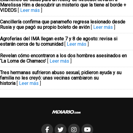
Marelissa Him a descubrir un misterio que la tiene al borde +
VIDEOS
[
Leer más
]
Cancillería confirma que panameño regresa lesionado desde
Rusia y que pagó su propio boleto de avión
[
Leer más
]
Agroferias del IMA llegan este 7 y 8 de agosto: revisa si
estarán cerca de tu comunidad
[
Leer más
]
Revelan cómo encontraron a los dos hombres asesinados en
‘La Loma de Chamaco’
[
Leer más
]
Tres hermanas sufrieron abuso sexual, pidieron ayuda y su
familia no les creyó: unas vecinas cambiaron su
historia
[
Leer más
]