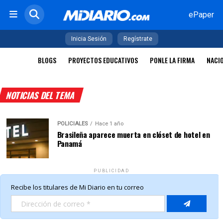
ePaper
Inicia Sesión
Regístrate
BLOGS
PROYECTOS EDUCATIVOS
PONLE LA FIRMA
NACI
NOTICIAS DEL TEMA
POLICIALES
Hace 1 año
Brasileña aparece muerta en clóset de hotel en
Panamá
PUBLICIDAD