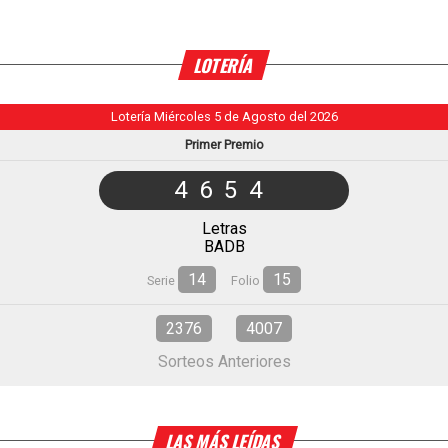
LOTERÍA
Lotería Miércoles 5 de Agosto del 2026
Primer Premio
4654
Letras
BADB
14
15
Serie
Folio
2376
4007
Sorteos Anteriores
LAS MÁS LEÍDAS