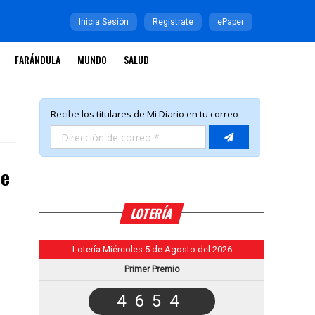
Inicia Sesión
Regístrate
ePaper
FARÁNDULA
MUNDO
SALUD
de
LOTERÍA
Lotería Miércoles 5 de Agosto del 2026
Primer Premio
4654