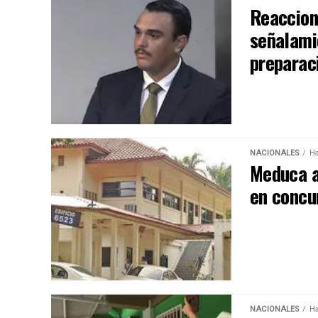
Reaccion
señalami
preparac
NACIONALES
Ha
Meduca a
en concu
NACIONALES
Ha