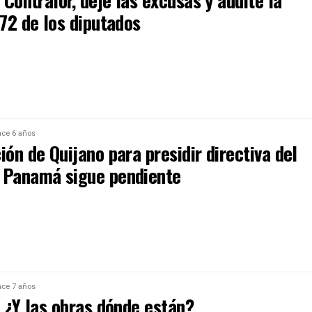
. Contralor, deje las excusas y audite la
172 de los diputados
ce 6 años
ión de Quijano para presidir directiva del
 Panamá sigue pendiente
ce 7 años
. ¿Y las obras dónde están?