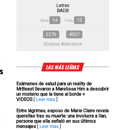
Letras
BADB
14
15
Serie
Folio
2376
4007
Sorteos Anteriores
LAS MÁS LEÍDAS
s
Exámenes de salud para un reality de
MrBeast llevaron a Marelissa Him a descubrir
un misterio que la tiene al borde +
VIDEOS
[
Leer más
]
Entre lágrimas, esposo de Marie Claire revela
querellas tras su muerte: una involucra a Ilan,
persona que ella señaló en sus últimos
mensajes
[
Leer más
]