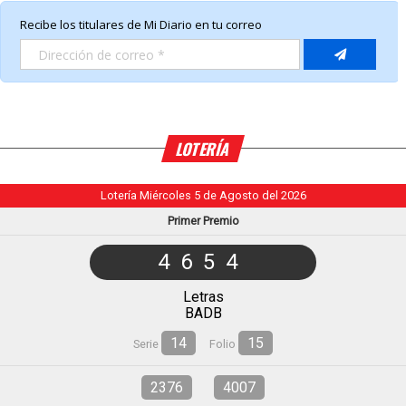
LOTERÍA
Lotería Miércoles 5 de Agosto del 2026
Primer Premio
4654
Letras
BADB
14
15
Serie
Folio
2376
4007