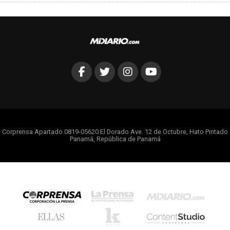
Corprensa Apartado 0819-05620 El Dorado Ave. 12 de Octubre, Hato Pintado
Panamá, República de Panamá