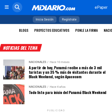
ePaper
Inicia Sesión
Regístrate
BLOGS
PROYECTOS EDUCATIVOS
PONLE LA FIRMA
NACI
NOTICIAS DEL TEMA
NACIONALES
Hace 10 meses
A partir de hoy, Panamá recibe a más de 3 mil
turistas y un 35 % más de visitantes durante el
Black Weekend, según Apacecom
NACIONALES
Hace 4 años
Todo listo para inicio del Panamá Black Weekend
PUBLICIDAD