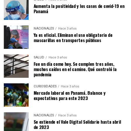
Aumenta la positividad y los casos de covid-19 en
Panamá
NACIONALES
Hace 3 años
Ya es oficial. Eliminan el uso obligatorio de
mascarillas en transportes públicos
SALUD
Hace 3 años
Fue un día como hoy. Se cumplen tres años,
muchos caídos en el camino. Qué controló la
pandemia
CURIOSIDADES
Hace 3 años
Mercado laboral en Panamá. Balance y
expectativas para este 2023
NACIONALES
Hace 3 años
Se extiende el Vale Digital Solidario hasta abril
de 2023