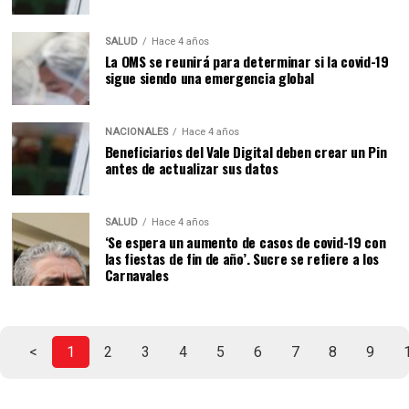
SALUD
Hace 4 años
La OMS se reunirá para determinar si la covid-19
sigue siendo una emergencia global
NACIONALES
Hace 4 años
Beneficiarios del Vale Digital deben crear un Pin
antes de actualizar sus datos
SALUD
Hace 4 años
‘Se espera un aumento de casos de covid-19 con
las fiestas de fin de año’. Sucre se refiere a los
Carnavales
<
1
2
3
4
5
6
7
8
9