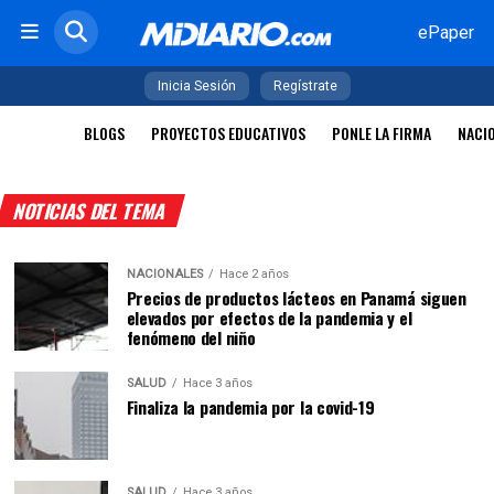
ePaper
Inicia Sesión
Regístrate
BLOGS
PROYECTOS EDUCATIVOS
PONLE LA FIRMA
NACI
NOTICIAS DEL TEMA
NACIONALES
Hace 2 años
Precios de productos lácteos en Panamá siguen
elevados por efectos de la pandemia y el
fenómeno del niño
SALUD
Hace 3 años
Finaliza la pandemia por la covid-19
SALUD
Hace 3 años