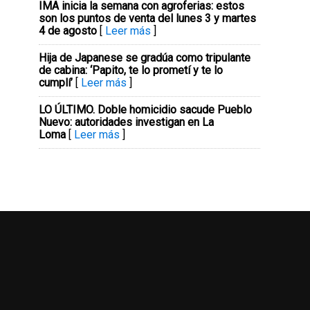
IMA inicia la semana con agroferias: estos
son los puntos de venta del lunes 3 y martes
4 de agosto
[
Leer más
]
Hija de Japanese se gradúa como tripulante
de cabina: ‘Papito, te lo prometí y te lo
cumplí’
[
Leer más
]
LO ÚLTIMO. Doble homicidio sacude Pueblo
Nuevo: autoridades investigan en La
Loma
[
Leer más
]