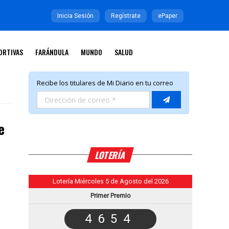
Inicia Sesión
Regístrate
ePaper
ORTIVAS
FARÁNDULA
MUNDO
SALUD
e
LOTERÍA
Lotería Miércoles 5 de Agosto del 2026
Primer Premio
4654