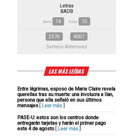
Letras
BADB
14
15
Serie
Folio
2376
4007
Sorteos Anteriores
LAS MÁS LEÍDAS
Entre lágrimas, esposo de Marie Claire revela
querellas tras su muerte: una involucra a Ilan,
persona que ella señaló en sus últimos
mensajes
[
Leer más
]
PASE-U: estos son los centros donde
entregarán tarjetas y harán el primer pago
este 4 de agosto
[
Leer más
]