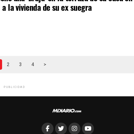
 a la vivienda de su ex suegra
2
3
4
>
PUBLICIDAD