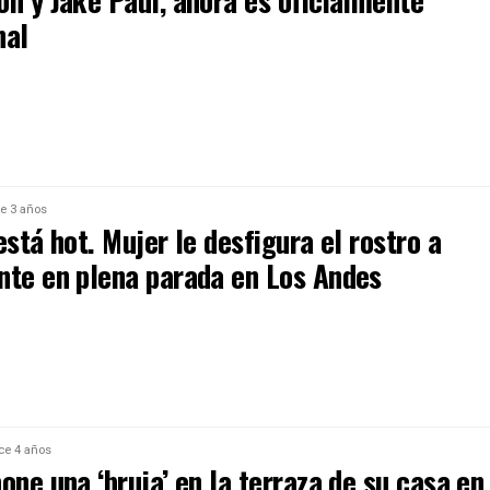
on y Jake Paul, ahora es oficialmente
nal
e 3 años
está hot. Mujer le desfigura el rostro a
nte en plena parada en Los Andes
ce 4 años
one una ‘bruja’ en la terraza de su casa en