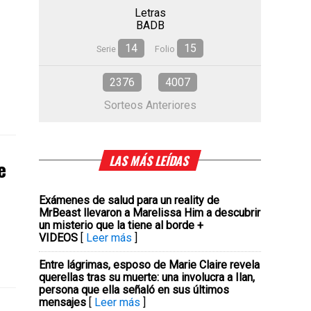
Letras
BADB
14
15
Serie
Folio
2376
4007
Sorteos Anteriores
LAS MÁS LEÍDAS
e
Exámenes de salud para un reality de
MrBeast llevaron a Marelissa Him a descubrir
un misterio que la tiene al borde +
VIDEOS
[
Leer más
]
Entre lágrimas, esposo de Marie Claire revela
querellas tras su muerte: una involucra a Ilan,
persona que ella señaló en sus últimos
mensajes
[
Leer más
]