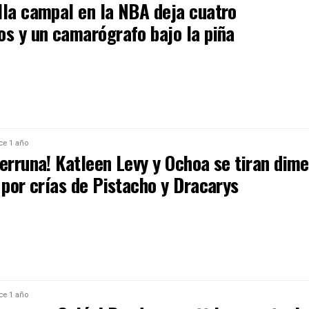
lla campal en la NBA deja cuatro
os y un camarógrafo bajo la piña
ce 1 año
erruna! Katleen Levy y Ochoa se tiran dim
 por crías de Pistacho y Dracarys
ce 1 año