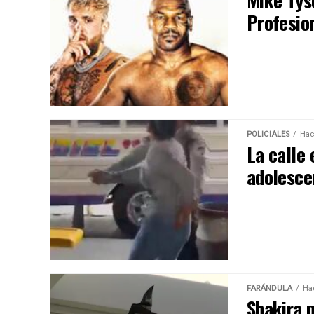
Mike Tys
Profesio
POLICIALES
Hac
La calle 
adolesce
FARÁNDULA
Ha
Shakira p