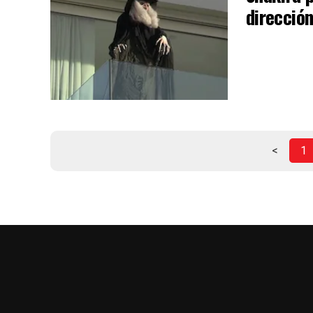
dirección
<
1