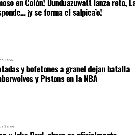
imoso en Colón! Dunduazuwatt lanza reto, L
ponde… ¡y se forma el salpica’o!
ce 1 año
atadas y bofetones a granel dejan batalla
mberwolves y Pistons en la NBA
ce 2 años