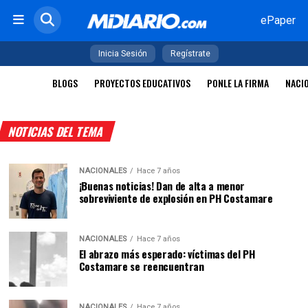
ePaper
Inicia Sesión
Regístrate
BLOGS
PROYECTOS EDUCATIVOS
PONLE LA FIRMA
NACI
NOTICIAS DEL TEMA
NACIONALES
Hace 7 años
¡Buenas noticias! Dan de alta a menor
sobreviviente de explosión en PH Costamare
NACIONALES
Hace 7 años
El abrazo más esperado: víctimas del PH
Costamare se reencuentran
NACIONALES
Hace 7 años