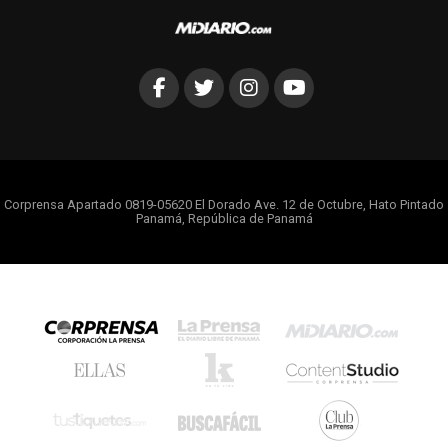
Corprensa Apartado 0819-05620 El Dorado Ave. 12 de Octubre, Hato Pintado
Panamá, República de Panamá