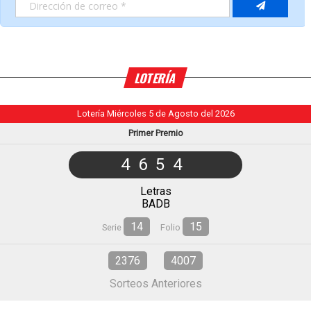
LOTERÍA
Lotería Miércoles 5 de Agosto del 2026
Primer Premio
4654
Letras
BADB
14
15
Serie
Folio
2376
4007
Sorteos Anteriores