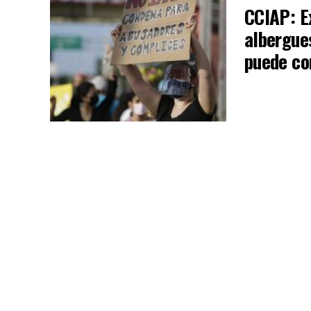
CCIAP: E
albergues
puede co