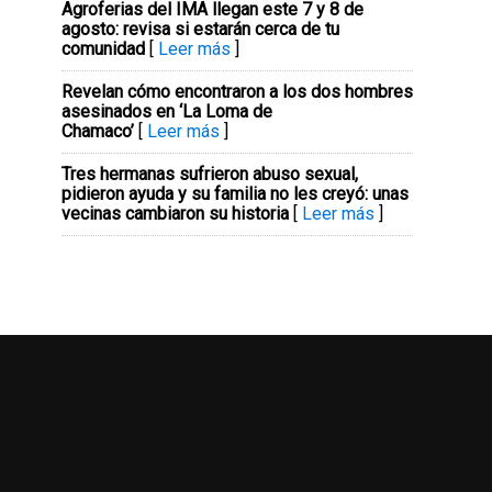
Agroferias del IMA llegan este 7 y 8 de
agosto: revisa si estarán cerca de tu
comunidad
[
Leer más
]
Revelan cómo encontraron a los dos hombres
asesinados en ‘La Loma de
Chamaco’
[
Leer más
]
Tres hermanas sufrieron abuso sexual,
pidieron ayuda y su familia no les creyó: unas
vecinas cambiaron su historia
[
Leer más
]