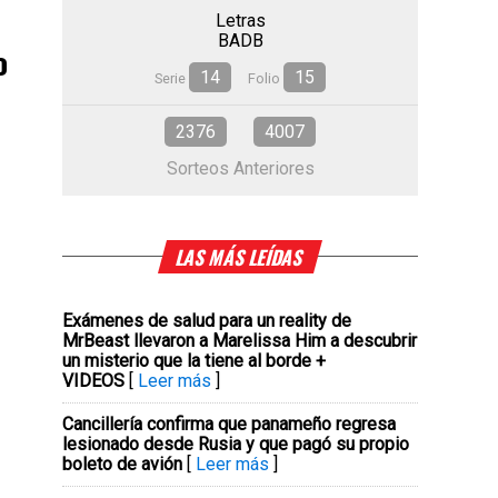
Letras
BADB
o
14
15
Serie
Folio
2376
4007
Sorteos Anteriores
LAS MÁS LEÍDAS
Exámenes de salud para un reality de
MrBeast llevaron a Marelissa Him a descubrir
un misterio que la tiene al borde +
VIDEOS
[
Leer más
]
Cancillería confirma que panameño regresa
lesionado desde Rusia y que pagó su propio
boleto de avión
[
Leer más
]