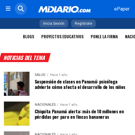
ePaper
Inicia Sesión
Regístrate
BLOGS
PROYECTOS EDUCATIVOS
PONLE LA FIRMA
NACI
NOTICIAS DEL TEMA
SALUD
Hace 1 año
Suspensión de clases en Panamá: psicóloga
advierte cómo afecta el desarrollo de los niños
NACIONALES
Hace 1 año
Chiquita Panamá alerta: más de 10 millones en
pérdidas por paro en fincas bananeras
NACIONALES
Hace 1 año