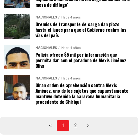
mesa de diálogo’
NACIONALES
Hace 4 años
Gremios de transporte de carga dan plazo
hasta el lunes para que el Gobierno reabra las
vías del país
NACIONALES
Hace 4 años
Policía ofrece $5 mil por información que
permita dar con el paradero de Alexis Jiménez
Oliva
NACIONALES
Hace 4 años
Giran orden de aprehensión contra Alexis
Jiménez, uno de los sujetos que supuestamente
mantuvo detenida la caravana humanitaria
procedente de Chiriquí
<
1
2
>