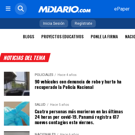
ePaper
Inicia Sesión
Regístrate
BLOGS
PROYECTOS EDUCATIVOS
PONLE LA FIRMA
NACI
NOTICIAS DEL TEMA
POLICIALES
Hace 4 años
90 vehículos con denuncia de robo y hurto ha
recuperado la Policía Nacional
SALUD
Hace 5 años
Cuatro personas más murieron en las últimas
24 horas por covid-19. Panamá registra 617
nuevos contagios este viernes.
NACIONALES
Hace 6 años