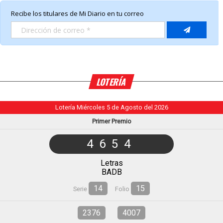
LOTERÍA
Lotería Miércoles 5 de Agosto del 2026
Primer Premio
4654
Letras
BADB
14
15
Serie
Folio
2376
4007