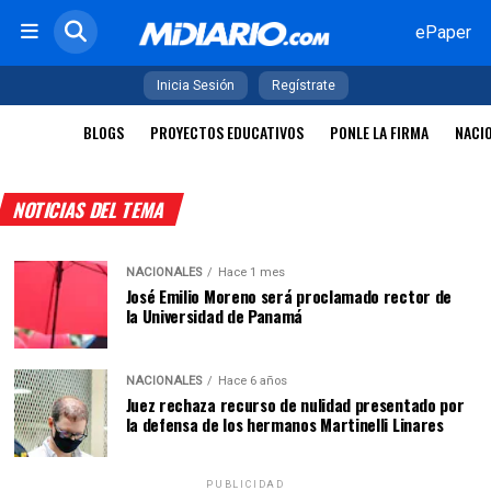
ePaper
Inicia Sesión
Regístrate
BLOGS
PROYECTOS EDUCATIVOS
PONLE LA FIRMA
NACI
NOTICIAS DEL TEMA
NACIONALES
Hace 1 mes
José Emilio Moreno será proclamado rector de
la Universidad de Panamá
NACIONALES
Hace 6 años
Juez rechaza recurso de nulidad presentado por
la defensa de los hermanos Martinelli Linares
PUBLICIDAD