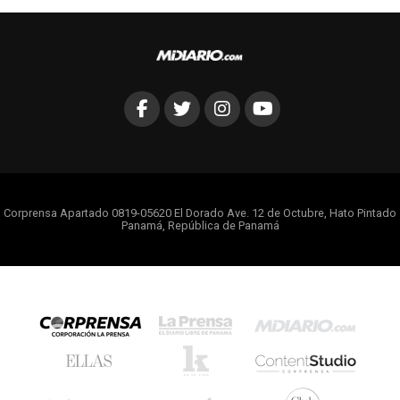
Corprensa Apartado 0819-05620 El Dorado Ave. 12 de Octubre, Hato Pintado
Panamá, República de Panamá