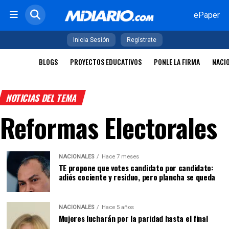
ePaper
Inicia Sesión
Regístrate
BLOGS
PROYECTOS EDUCATIVOS
PONLE LA FIRMA
NACI
NOTICIAS DEL TEMA
Reformas Electorales
NACIONALES
Hace 7 meses
TE propone que votes candidato por candidato:
adiós cociente y residuo, pero plancha se queda
NACIONALES
Hace 5 años
Mujeres lucharán por la paridad hasta el final