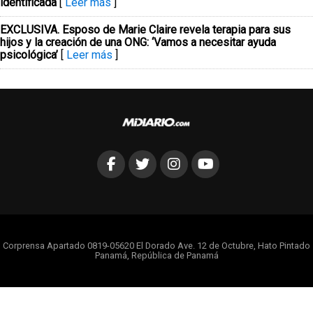
identificada
[
Leer más
]
EXCLUSIVA. Esposo de Marie Claire revela terapia para sus
hijos y la creación de una ONG: ‘Vamos a necesitar ayuda
psicológica’
[
Leer más
]
Corprensa Apartado 0819-05620 El Dorado Ave. 12 de Octubre, Hato Pintado
Panamá, República de Panamá