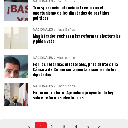
NACIONALES
Hace 5 años
Transparencia Intencional rechazan el
oportunismo de los diputados de partidos
políticos
NACIONALES
Hace 5 años
Magistrados rechazan las reformas electorales
y piden veto
NACIONALES
Hace 5 años
Por las reformas electorales, presidente de la
Cámara de Comercio lamenta accionar de los
diputados
NACIONALES
Hace 5 años
En tercer debate. Aprueban proyecto de ley
sobre reformas electorales
<
1
2
3
4
5
>