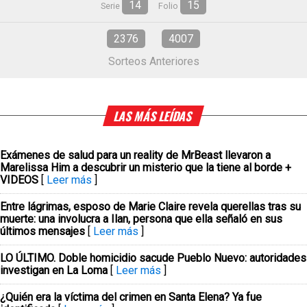
14
15
Serie
Folio
2376
4007
Sorteos Anteriores
LAS MÁS LEÍDAS
Exámenes de salud para un reality de MrBeast llevaron a
Marelissa Him a descubrir un misterio que la tiene al borde +
VIDEOS
[
Leer más
]
Entre lágrimas, esposo de Marie Claire revela querellas tras su
muerte: una involucra a Ilan, persona que ella señaló en sus
últimos mensajes
[
Leer más
]
LO ÚLTIMO. Doble homicidio sacude Pueblo Nuevo: autoridades
investigan en La Loma
[
Leer más
]
¿Quién era la víctima del crimen en Santa Elena? Ya fue