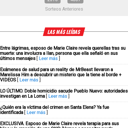
Sorteos Anteriores
LAS MÁS LEÍDAS
Entre lágrimas, esposo de Marie Claire revela querellas tras su
muerte: una involucra a Ilan, persona que ella señaló en sus
últimos mensajes
[
Leer más
]
Exámenes de salud para un reality de MrBeast llevaron a
Marelissa Him a descubrir un misterio que la tiene al borde +
VIDEOS
[
Leer más
]
LO ÚLTIMO. Doble homicidio sacude Pueblo Nuevo: autoridades
investigan en La Loma
[
Leer más
]
¿Quién era la víctima del crimen en Santa Elena? Ya fue
identificada
[
Leer más
]
EXCLUSIVA. Esposo de Marie Claire revela terapia para sus