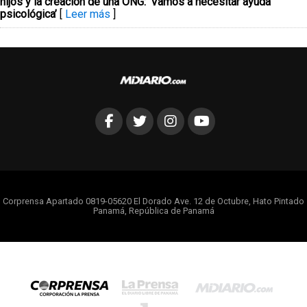
hijos y la creación de una ONG: ‘Vamos a necesitar ayuda
psicológica’
[
Leer más
]
Corprensa Apartado 0819-05620 El Dorado Ave. 12 de Octubre, Hato Pintado
Panamá, República de Panamá