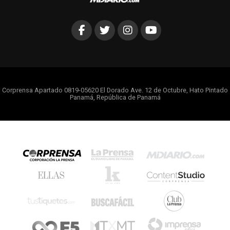
Corprensa Apartado 0819-05620 El Dorado Ave. 12 de Octubre, Hato Pintado
Panamá, República de Panamá