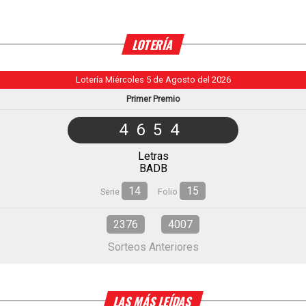
LOTERÍA
Lotería Miércoles 5 de Agosto del 2026
Primer Premio
4654
Letras
BADB
14
15
Serie
Folio
2376
4007
Sorteos Anteriores
LAS MÁS LEÍDAS