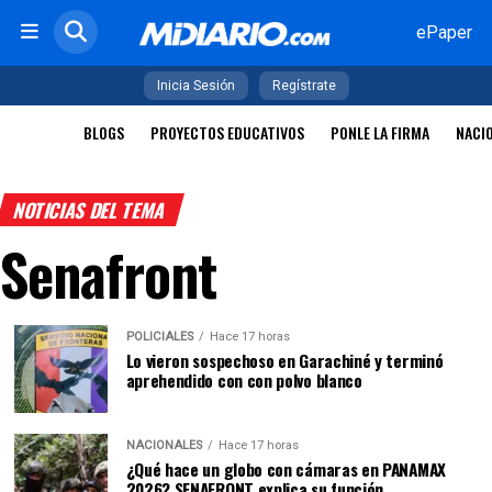
ePaper
Inicia Sesión
Regístrate
BLOGS
PROYECTOS EDUCATIVOS
PONLE LA FIRMA
NACI
NOTICIAS DEL TEMA
Senafront
POLICIALES
Hace 17 horas
Lo vieron sospechoso en Garachiné y terminó
aprehendido con con polvo blanco
NACIONALES
Hace 17 horas
¿Qué hace un globo con cámaras en PANAMAX
2026? SENAFRONT explica su función