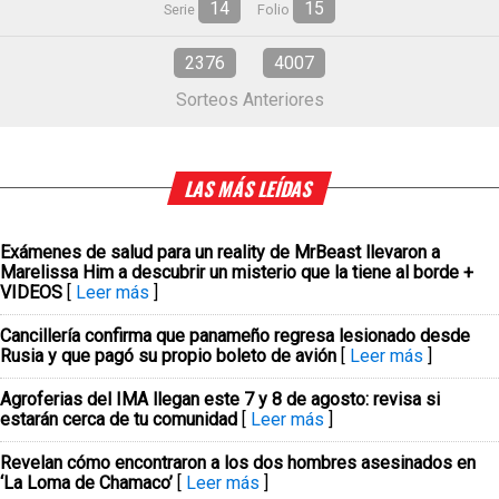
14
15
Serie
Folio
2376
4007
Sorteos Anteriores
LAS MÁS LEÍDAS
Exámenes de salud para un reality de MrBeast llevaron a
Marelissa Him a descubrir un misterio que la tiene al borde +
VIDEOS
[
Leer más
]
Cancillería confirma que panameño regresa lesionado desde
Rusia y que pagó su propio boleto de avión
[
Leer más
]
Agroferias del IMA llegan este 7 y 8 de agosto: revisa si
estarán cerca de tu comunidad
[
Leer más
]
Revelan cómo encontraron a los dos hombres asesinados en
‘La Loma de Chamaco’
[
Leer más
]