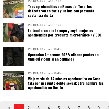
POLICIALES
Hace 6 días
Tres aprehendidos en Bocas del Toro: los
detectaron en taxis y un bus con presunta
sustancia ilícita
POLICIALES
Hace 8 días
Le tendieron una trampa y cayó: mujer es
aprehendida por presunto microtráfico +VIDEO
POLICIALES
Hace 10 días
Operación Amanecer 2026: allanan puntos en
Chiriquí y confiscan celulares
POLICIALES
Hace 10 días
Viejo verde de 74 años es aprehendido en Guna
Yala por presunto delito sexual; otro hombre fue
aprehendido en Darién
<
1
2
3
4
5
6
7
8
9