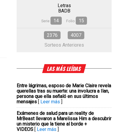
Letras
BADB
14
15
Serie
Folio
2376
4007
Sorteos Anteriores
LAS MÁS LEÍDAS
Entre lágrimas, esposo de Marie Claire revela
querellas tras su muerte: una involucra a Ilan,
persona que ella señaló en sus últimos
mensajes
[
Leer más
]
Exámenes de salud para un reality de
MrBeast llevaron a Marelissa Him a descubrir
un misterio que la tiene al borde +
VIDEOS
[
Leer más
]