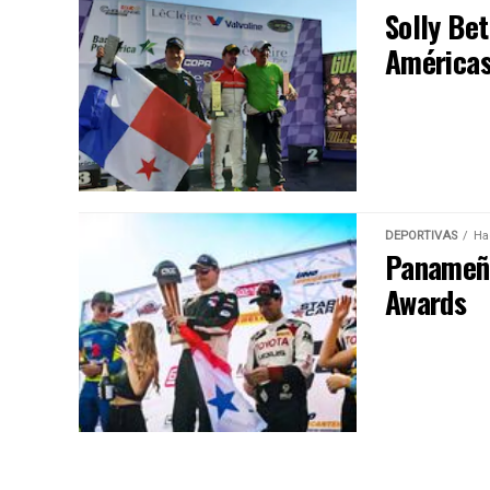
Solly Be
América
DEPORTIVAS
Ha
Panameño
Awards