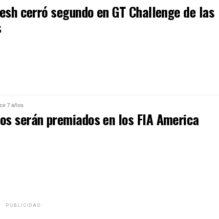
tesh cerró segundo en GT Challenge de las
s
ce 7 años
s serán premiados en los FIA America
PUBLICIDAD