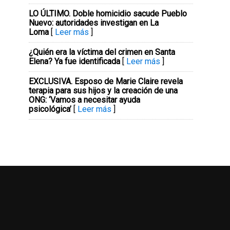
LO ÚLTIMO. Doble homicidio sacude Pueblo
Nuevo: autoridades investigan en La
Loma
[
Leer más
]
¿Quién era la víctima del crimen en Santa
Elena? Ya fue identificada
[
Leer más
]
EXCLUSIVA. Esposo de Marie Claire revela
terapia para sus hijos y la creación de una
ONG: ‘Vamos a necesitar ayuda
psicológica’
[
Leer más
]