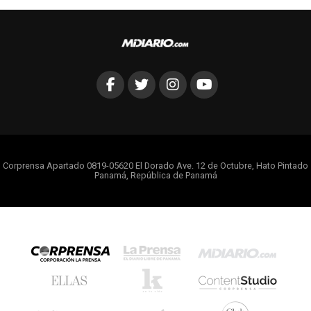
Corprensa Apartado 0819-05620 El Dorado Ave. 12 de Octubre, Hato Pintado
Panamá, República de Panamá