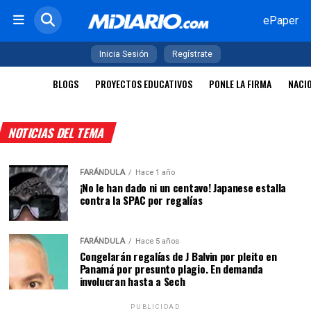
ePaper
Inicia Sesión
Regístrate
BLOGS
PROYECTOS EDUCATIVOS
PONLE LA FIRMA
NACI
NOTICIAS DEL TEMA
FARÁNDULA
Hace 1 año
¡No le han dado ni un centavo! Japanese estalla
contra la SPAC por regalías
FARÁNDULA
Hace 5 años
Congelarán regalías de J Balvin por pleito en
Panamá por presunto plagio. En demanda
involucran hasta a Sech
PUBLICIDAD