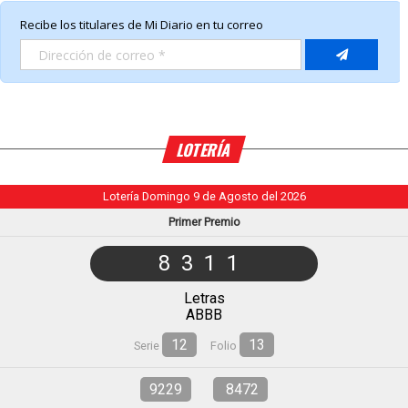
LOTERÍA
Lotería Domingo 9 de Agosto del 2026
Primer Premio
8311
Letras
ABBB
12
13
Serie
Folio
9229
8472