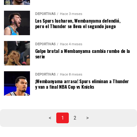
DEPORTIVAS
Hace 3 meses
Los Spurs lucharon, Wembanyama defendió,
pero el Thunder se lleva el segundo juego
DEPORTIVAS
Hace 4 meses
Golpe brutal a Wembanyama cambia rumbo de la
serie
DEPORTIVAS
Hace 8 meses
¡Wembanyama arrasa! Spurs eliminan a Thunder
y van a final NBA Cup vs Knicks
<
1
2
>