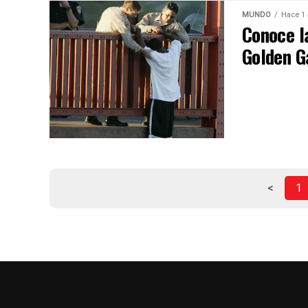
MUNDO
Hace 1
Conoce la
Golden G
<
1