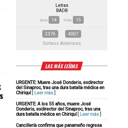
Letras
BADB
14
15
Serie
Folio
2376
4007
Sorteos Anteriores
LAS MÁS LEÍDAS
URGENTE: Muere José Donderis, exdirector
k
del Sinaproc, tras una dura batalla médica en
s
Chiriquí
[
Leer más
]
URGENTE: A los 55 años, muere José
Donderis, exdirector del Sinaproc, tras una
dura batalla médica en Chiriquí
[
Leer más
]
Cancillería confirma que panameño regresa