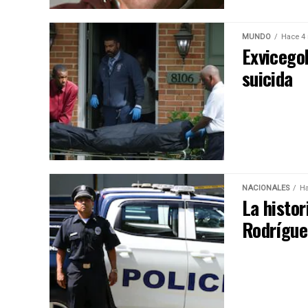
MUNDO
Hace 4
Exvicego
suicida
NACIONALES
Ha
La histor
Rodrígue