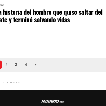
 año
 historia del hombre que quiso saltar del
ate y terminó salvando vidas
2
3
4
>
PUBLICIDAD