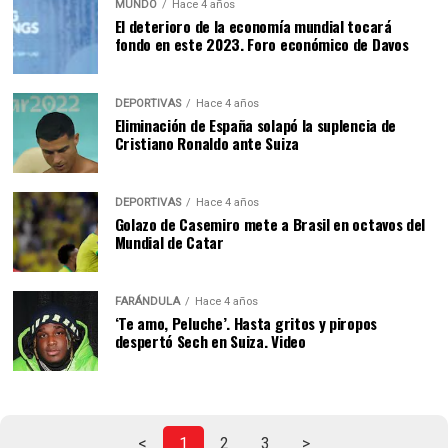
MUNDO
Hace 4 años
El deterioro de la economía mundial tocará
fondo en este 2023. Foro económico de Davos
DEPORTIVAS
Hace 4 años
Eliminación de España solapó la suplencia de
Cristiano Ronaldo ante Suiza
DEPORTIVAS
Hace 4 años
Golazo de Casemiro mete a Brasil en octavos del
Mundial de Catar
FARÁNDULA
Hace 4 años
‘Te amo, Peluche’. Hasta gritos y piropos
despertó Sech en Suiza. Video
<
1
2
3
>