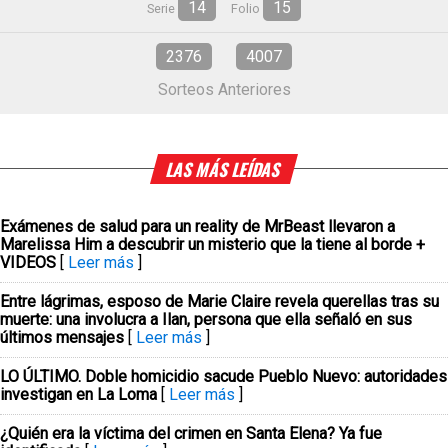
14
15
Serie
Folio
2376
4007
Sorteos Anteriores
LAS MÁS LEÍDAS
Exámenes de salud para un reality de MrBeast llevaron a
Marelissa Him a descubrir un misterio que la tiene al borde +
VIDEOS
[
Leer más
]
Entre lágrimas, esposo de Marie Claire revela querellas tras su
muerte: una involucra a Ilan, persona que ella señaló en sus
últimos mensajes
[
Leer más
]
LO ÚLTIMO. Doble homicidio sacude Pueblo Nuevo: autoridades
investigan en La Loma
[
Leer más
]
¿Quién era la víctima del crimen en Santa Elena? Ya fue