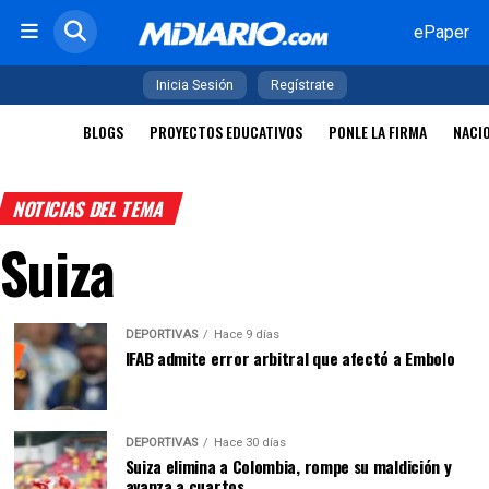
ePaper
Inicia Sesión
Regístrate
BLOGS
PROYECTOS EDUCATIVOS
PONLE LA FIRMA
NACI
NOTICIAS DEL TEMA
Suiza
DEPORTIVAS
Hace 9 días
IFAB admite error arbitral que afectó a Embolo
DEPORTIVAS
Hace 30 días
Suiza elimina a Colombia, rompe su maldición y
avanza a cuartos