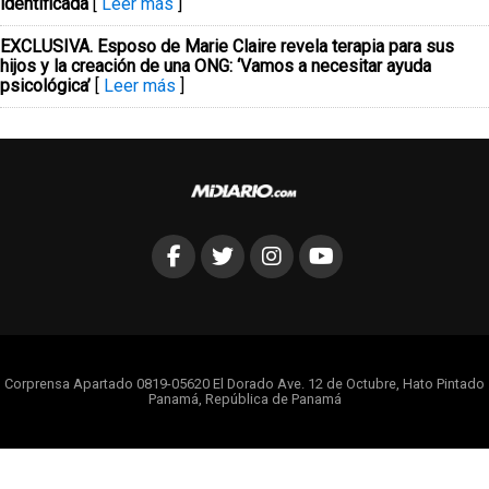
identificada
[
Leer más
]
EXCLUSIVA. Esposo de Marie Claire revela terapia para sus
hijos y la creación de una ONG: ‘Vamos a necesitar ayuda
psicológica’
[
Leer más
]
Corprensa Apartado 0819-05620 El Dorado Ave. 12 de Octubre, Hato Pintado
Panamá, República de Panamá