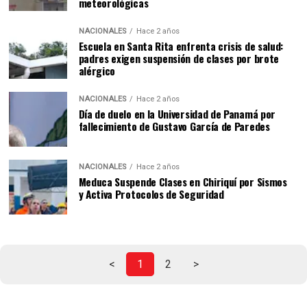
meteorológicas
NACIONALES
Hace 2 años
Escuela en Santa Rita enfrenta crisis de salud:
padres exigen suspensión de clases por brote
alérgico
NACIONALES
Hace 2 años
Día de duelo en la Universidad de Panamá por
fallecimiento de Gustavo García de Paredes
NACIONALES
Hace 2 años
Meduca Suspende Clases en Chiriquí por Sismos
y Activa Protocolos de Seguridad
<
1
2
>