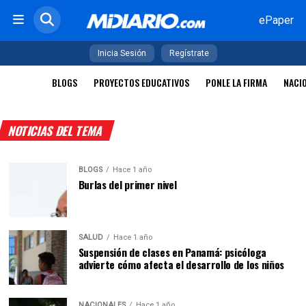
ePaper
Inicia Sesión
Regístrate
BLOGS
PROYECTOS EDUCATIVOS
PONLE LA FIRMA
NACI
NOTICIAS DEL TEMA
BLOGS
Hace 1 año
Burlas del primer nivel
SALUD
Hace 1 año
Suspensión de clases en Panamá: psicóloga
advierte cómo afecta el desarrollo de los niños
NACIONALES
Hace 1 año