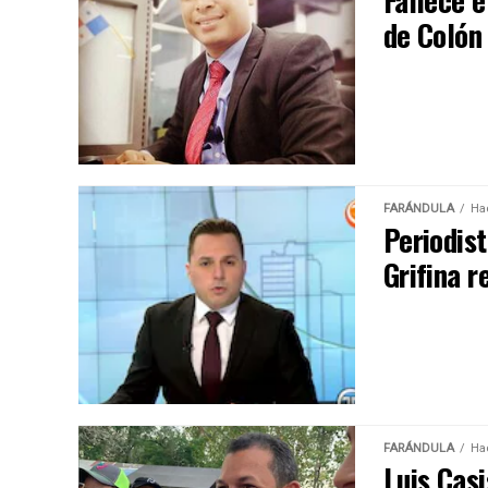
Fallece e
de Colón
FARÁNDULA
Ha
Periodis
Grifina r
FARÁNDULA
Ha
Luis Cas