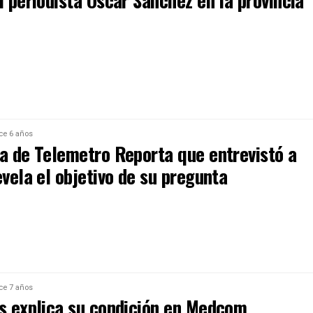
l periodista Óscar Sánchez en la provincia
ce 6 años
ta de Telemetro Reporta que entrevistó a
evela el objetivo de su pregunta
ce 7 años
is explica su condición en Medcom