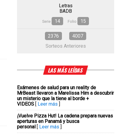
Letras
BADB
14
15
Serie
Folio
2376
4007
Sorteos Anteriores
LAS MÁS LEÍDAS
Exámenes de salud para un reality de
MrBeast llevaron a Marelissa Him a descubrir
un misterio que la tiene al borde +
VIDEOS
[
Leer más
]
¡Vuelve Pizza Hut! La cadena prepara nuevas
aperturas en Panamá y busca
personal
[
Leer más
]