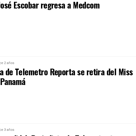
 José Escobar regresa a Medcom
ce 2 años
a de Telemetro Reporta se retira del Miss
 Panamá
ce 3 años