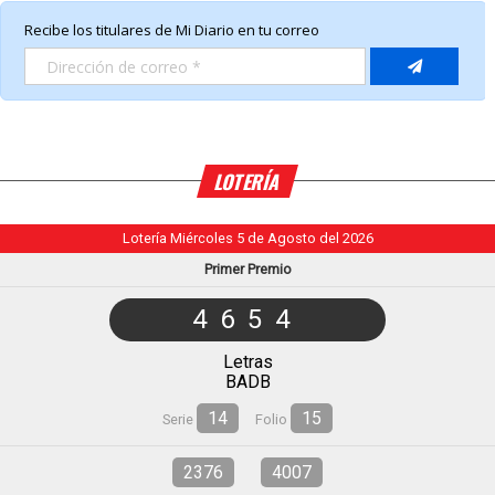
LOTERÍA
Lotería Miércoles 5 de Agosto del 2026
Primer Premio
4654
Letras
BADB
14
15
Serie
Folio
2376
4007