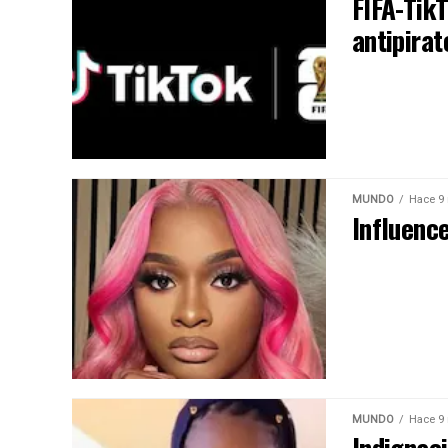
FIFA-TikT
antipirat
MUNDO
Hace 9
Influence
MUNDO
Hace 9