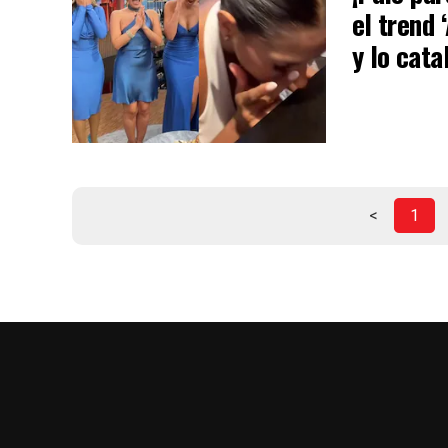
el trend 
y lo cata
<
1