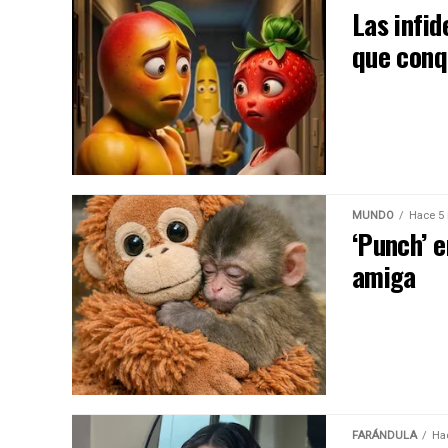
Las infid
que conq
MUNDO
Hace 5
‘Punch’ e
amiga
FARÁNDULA
Ha