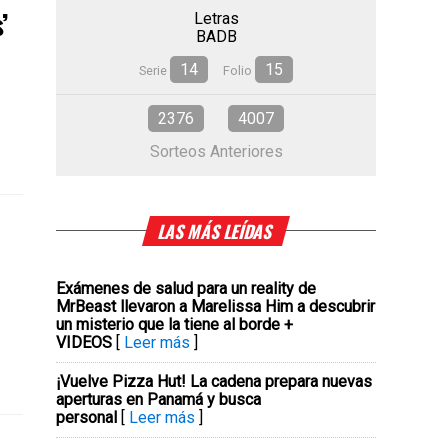
’
Letras
BADB
14
15
Serie
Folio
2376
4007
Sorteos Anteriores
LAS MÁS LEÍDAS
Exámenes de salud para un reality de
MrBeast llevaron a Marelissa Him a descubrir
un misterio que la tiene al borde +
VIDEOS
[
Leer más
]
¡Vuelve Pizza Hut! La cadena prepara nuevas
aperturas en Panamá y busca
personal
[
Leer más
]