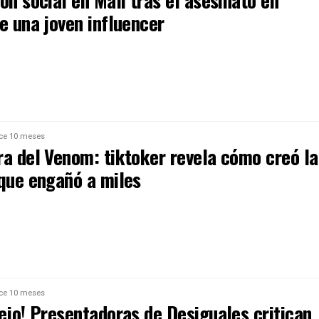
ón social en Mali tras el asesinato en
e una joven influencer
ce 10 meses
ra del Venom: tiktoker revela cómo creó la
 que engañó a miles
ce 10 meses
ejo! Presentadoras de Desiguales critican