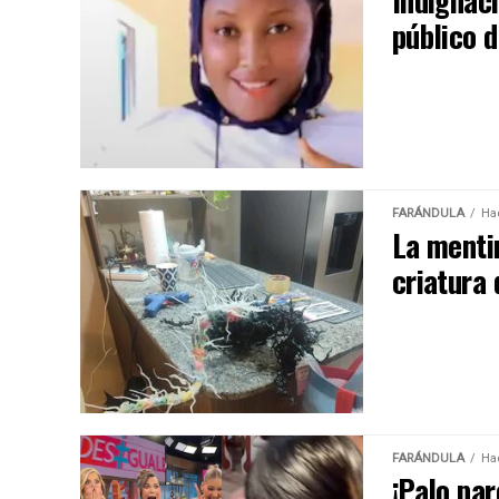
Indignaci
público d
FARÁNDULA
Ha
La menti
criatura
FARÁNDULA
Ha
¡Palo par