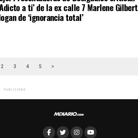
‘Adicto a ti’ de la ex calle 7 Marlene Gilbert
logan de ‘ignorancia total’
2
3
4
5
>
PUBLICIDAD